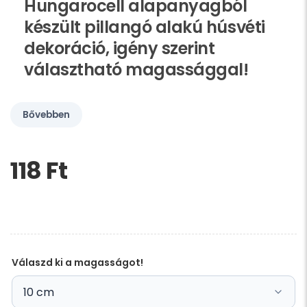
Hungarocell alapanyagból
készült pillangó alakú húsvéti
dekoráció, igény szerint
választható magassággal!
Bővebben
118 Ft‎
Kérem,
hagyja
üresen
ezt
a
mezőt
Válaszd ki a magasságot!