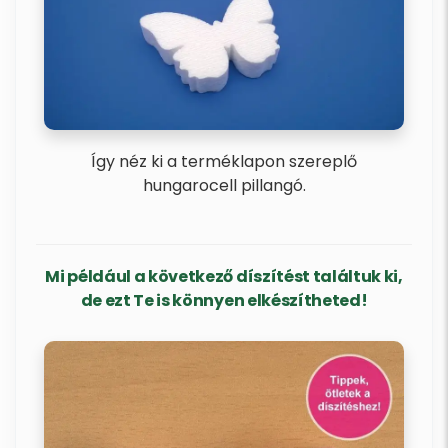
Így néz ki a terméklapon szereplő
hungarocell pillangó.
Mi például a következő díszítést találtuk ki,
de ezt Te is könnyen elkészítheted!