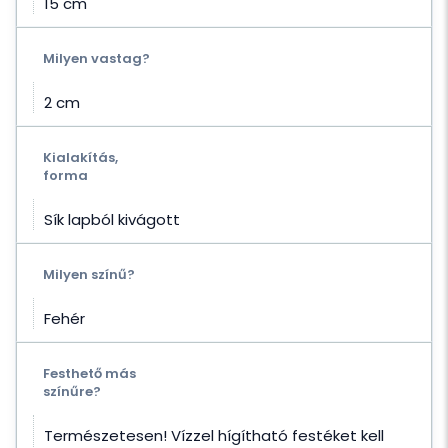
15 cm
Milyen vastag?
2 cm
Kialakítás,
forma
Sík lapból kivágott
Milyen színű?
Fehér
Festhető más
színűre?
Természetesen! Vízzel hígítható festéket kell