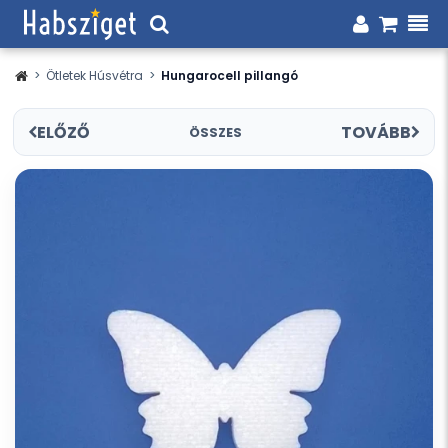
>
Ötletek Húsvétra
>
Hungarocell pillangó
ELŐZŐ
TOVÁBB
ÖSSZES