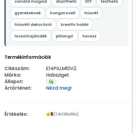
csináld magad
díszíthető
DIY
festhető
gyerekeknek
hungarocell
húsvét
húsvéti dekoráció
kreatív hobbi
locsolóajándék
pillangó
tavasz
Termékinformációk
Cikkszám:
E14PILLM10V2
Márka:
Habsziget
Állapot:
Új
Ártörténet:
Nézd meg!
Értékelés:
5
(1 értékelés)