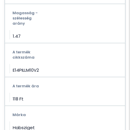
Magasság -
szélesség
arány
1.47
A termék
cikkszáma
E14PILLM10V2
A termék ára
118 Ft‎
Márka
Habsziget