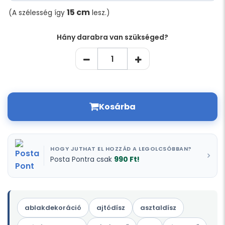
15 cm
(A szélesség így
lesz.)
Hány darabra van szükséged?
Kosárba
HOGY JUTHAT EL HOZZÁD A LEGOLCSÓBBAN?
990 Ft!
Posta Pontra csak
ablakdekoráció
ajtódísz
asztaldísz