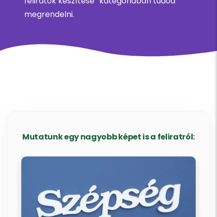
feliratok készítése” kategóriában tudod
megrendelni.
Mutatunk egy nagyobb képet is a feliratról: