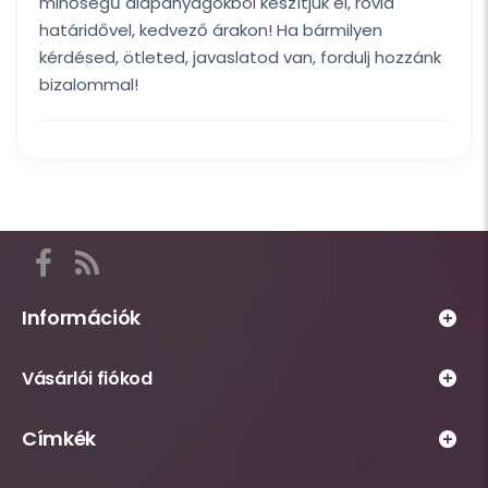
minőségű alapanyagokból készítjük el, rövid
határidővel, kedvező árakon! Ha bármilyen
kérdésed, ötleted, javaslatod van, fordulj hozzánk
bizalommal!
Itt
találod
a
Információk
Habsziget
Webáruház
közösségi
Vásárlói fiókod
működésével
csatornáit,
kapcsolatos
például
Személyes
Címkék
információs
Facebook
fiókhoz
oldalak,
és
tartozó
A