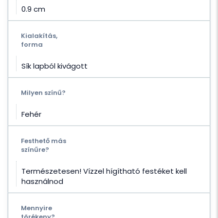
0.9 cm
Kialakítás,
forma
Sík lapból kivágott
Milyen színű?
Fehér
Festhető más
színűre?
Természetesen! Vízzel hígítható festéket kell
használnod
Mennyire
törékeny?