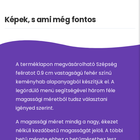
Képek, s ami még fontos
A terméklapon megvásárolható Szépség
feliratot 0.9 cm vastagságú fehér színű
keményhab alapanyagból készítjük el. A
legördülő menü segítségével három féle
magassági méretből tudsz választani
igényed szerint.
A magassági méret mindig a nagy, ékezet
nélküli kezdőbetű magasságát jelöli. A többi
betű mérete ehhez a betűmérethez lesz