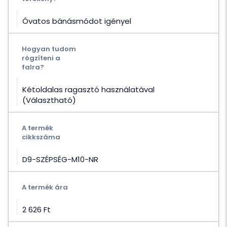
Óvatos bánásmódot igényel
Hogyan tudom
rögzíteni a
falra?
Kétoldalas ragasztó használatával
(Választható)
A termék
cikkszáma
D9-SZÉPSÉG-M10-NR
A termék ára
2 626 Ft‎