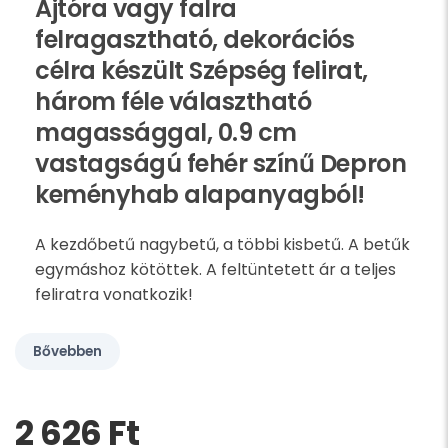
Ajtóra vagy falra
felragasztható, dekorációs
célra készült Szépség felirat,
három féle választható
magassággal, 0.9 cm
vastagságú fehér színű Depron
keményhab alapanyagból!
A kezdőbetű nagybetű, a többi kisbetű. A betűk
egymáshoz kötöttek. A feltüntetett ár a teljes
feliratra vonatkozik!
Bővebben
2 626 Ft‎
Kérem,
hagyja