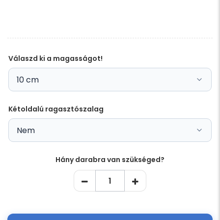
üresen
ezt
a
mezőt
Válaszd ki a magasságot!
Kétoldalú ragasztószalag
Hány darabra van szükséged?